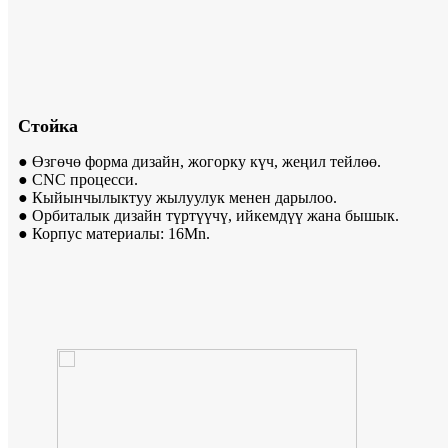
Стойка
● Өзгөчө форма дизайн, жогорку күч, жеңил тейлөө.
● CNC процесси.
● Кыйынчылыктуу жылуулук менен дарылоо.
● Орбиталык дизайн түртүүчү, ийкемдүү жана бышык.
● Корпус материалы: 16Mn.