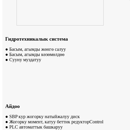
Гидротехникалык система
● Басым, агымды жөнгө салуу
● Басым, агымды көзөмөлдөө
● Сууну муздатуу
Айдоо
● SBP кур жогорку натыйжалуу диск
● Жогорку момент, катуу беттик редуктор
Control
● PLC автоматтык башкаруу