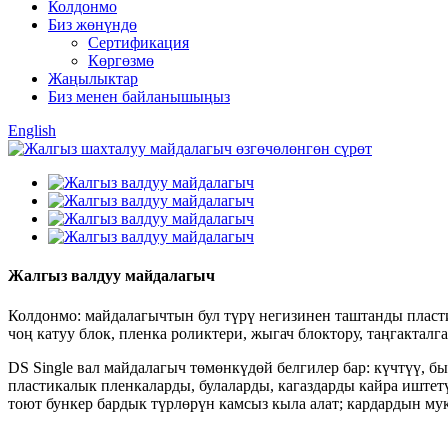
Колдонмо
Биз жөнүндө
Сертификация
Көргөзмө
Жаңылыктар
Биз менен байланышыңыз
English
Жалгыз валдуу майдалагыч
Колдонмо: майдалагычтын бул түрү негизинен таштанды пласти
чоң катуу блок, пленка роликтери, жыгач блоктору, таңгакталга
DS Single вал майдалагыч төмөнкүдөй белгилер бар: күчтүү, 
пластикалык пленкаларды, булаларды, кагаздарды кайра иште
тоют бункер бардык түрлөрүн камсыз кыла алат; кардардын м