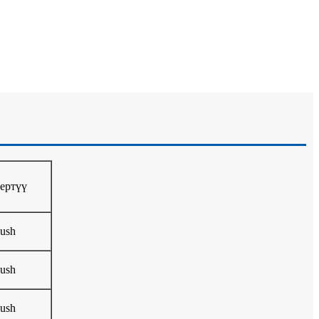
ертүү
ush
ush
ush