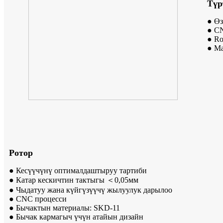
Түр
● Өз
● C
● Ro
● М
Ротор
● Кесүүчүнү оптималдаштыруу тартиби
● Катар кескичтин тактыгы ＜0,05мм
● Чыдатуу жана күйгүзүүчү жылуулук дарылоо
● CNC процесси
● Бычактын материалы: SKD-11
● Бычак кармагыч үчүн атайын дизайн