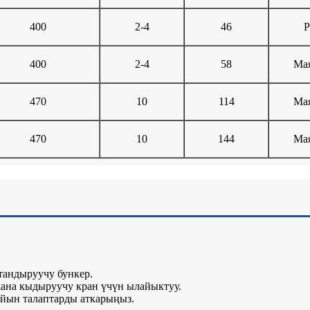
400
2-4
46
P
400
2-4
58
Ма
470
10
114
Ма
470
10
144
Ма
тандыруучу бункер.
жана кыдыруучу кран үчүн ылайыктуу.
айын талаптарды аткарыңыз.