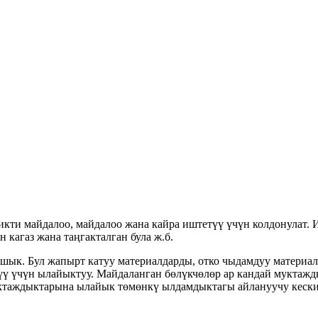
кти майдалоо, майдалоо жана кайра иштетүү үчүн колдонулат. 
н кагаз жана таңгакталган була ж.б.
бышык. Бул жапырт катуу материалдарды, отко чыдамдуу матери
түү үчүн ылайыктуу. Майдаланган бөлүкчөлөр ар кандай муктаж
уктаждыктарына ылайык төмөнкү ылдамдыктагы айлануучу кескич