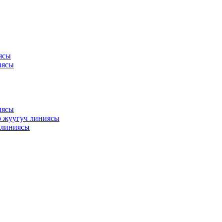
ясы
иясы
иясы
ир жуугуч линиясы
 линиясы