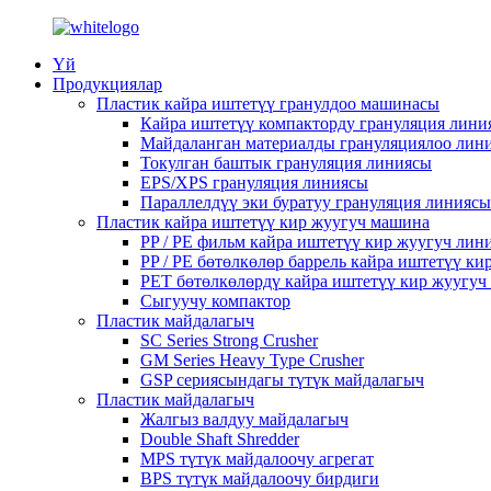
Үй
Продукциялар
Пластик кайра иштетүү гранулдоо машинасы
Кайра иштетүү компакторду грануляция лини
Майдаланган материалды грануляциялоо лин
Токулган баштык грануляция линиясы
EPS/XPS грануляция линиясы
Параллелдүү эки буратуу грануляция линиясы
Пластик кайра иштетүү кир жуугуч машина
PP / PE фильм кайра иштетүү кир жуугуч лин
PP / PE бөтөлкөлөр баррель кайра иштетүү к
PET бөтөлкөлөрдү кайра иштетүү кир жуугуч
Сыгуучу компактор
Пластик майдалагыч
SC Series Strong Crusher
GM Series Heavy Type Crusher
GSP сериясындагы түтүк майдалагыч
Пластик майдалагыч
Жалгыз валдуу майдалагыч
Double Shaft Shredder
MPS түтүк майдалоочу агрегат
BPS түтүк майдалоочу бирдиги