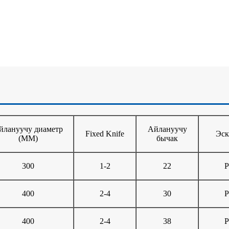
йлануучу диаметр
Айлануучу
Fixed Knife
Эск
(MM)
бычак
300
1-2
22
P
400
2-4
30
P
400
2-4
38
P