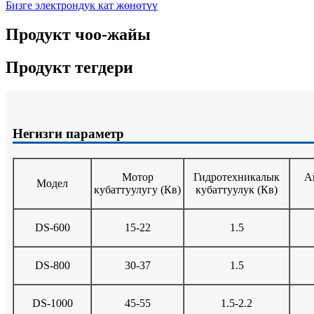
Бизге электрондук кат жөнөтүү
Продукт чоо-жайы
Продукт тегдери
Негизги параметр
Мотор
Гидротехникалык
А
Модел
кубаттуулугу (Кв)
кубаттуулук (Кв)
DS-600
15-22
1.5
DS-800
30-37
1.5
DS-1000
45-55
1.5-2.2