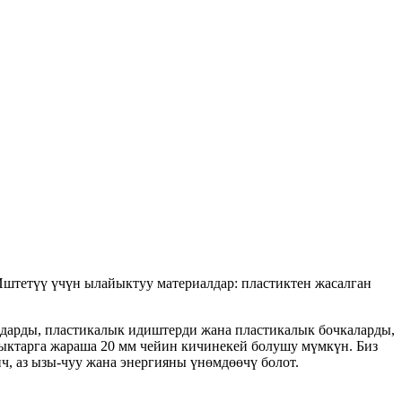
Иштетүү үчүн ылайыктуу материалдар: пластиктен жасалган
алдарды, пластикалык идиштерди жана пластикалык бочкаларды,
дыктарга жараша 20 мм чейин кичинекей болушу мүмкүн. Биз
, аз ызы-чуу жана энергияны үнөмдөөчү болот.