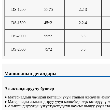
DS-1200
55-75
2.2-3
DS-1500
45*2
2.2-4
DS-2000
55*2
5.5
DS-2500
75*2
5.5
Машинанын деталдары
Азыктандыруучу бункер
● Материалдын чачырап кетпеши үчүн атайын жасалган азык
● Материалды азыктандыруу үчүн конвейер, жүк көтөрүүчү 
● Азыктандыруунун үзгүлтүксүздүгүн камсыз кылуу үчүн ат