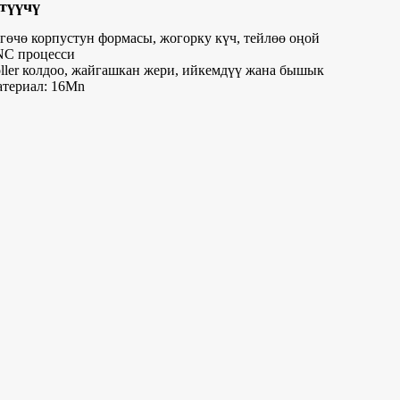
түүчү
гөчө корпустун формасы, жогорку күч, тейлөө оңой
NC процесси
ller колдоо, жайгашкан жери, ийкемдүү жана бышык
атериал: 16Mn