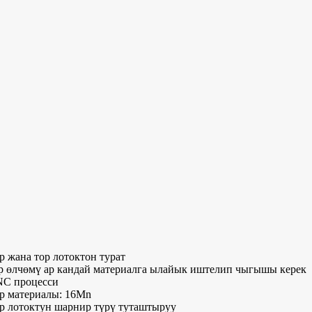
р жана тор лотоктон турат
р өлчөмү ар кандай материалга ылайык иштелип чыгышы керек
NC процесси
р материалы: 16Mn
р лотоктун шарнир түрү туташтыруу