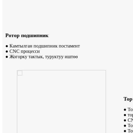
Ротор подшипник
● Камтылган подшипник постамент
● CNC процесси
● Жогорку тактык, туруктуу иштөө
Тор
● То
● то
● C
● То
● То