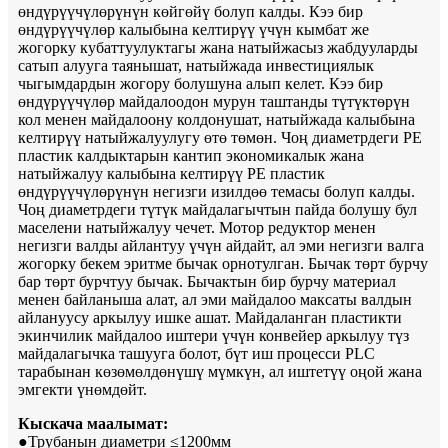
өндүрүүчүлөрүнүн көйгөйү болуп калды. Кээ бир
өндүрүүчүлөр калыбына келтирүү үчүн кымбат же
жогорку кубаттуулуктагы жана натыйжасыз жабдууларды
сатып алууга таянышат, натыйжада инвестициялык
чыгымдардын жогору болушуна алып келет. Кээ бир
өндүрүүчүлөр майдалоодон мурун таштанды түтүктөрүн
кол менен майдалоону колдонушат, натыйжада калыбына
келтирүү натыйжалуулугу өтө төмөн. Чоң диаметрдеги PE
пластик калдыктарын кантип экономикалык жана
натыйжалуу калыбына келтирүү PE пластик
өндүрүүчүлөрүнүн негизги изилдөө темасы болуп калды.
Чоң диаметрдеги түтүк майдалагычтын пайда болушу бул
маселени натыйжалуу чечет. Мотор редуктор менен
негизги валды айлантуу үчүн айдайт, ал эми негизги валга
жогорку бекем эритме бычак орнотулган. Бычак төрт бурчу
бар төрт бурчтуу бычак. Бычактын бир бурчу материал
менен байланыша алат, ал эми майдалоо максаты валдын
айлануусу аркылуу ишке ашат. Майдаланган пластикти
экинчилик майдалоо иштери үчүн конвейер аркылуу түз
майдалагычка ташууга болот, бүт иш процесси PLC
тарабынан көзөмөлдөнүшү мүмкүн, ал иштетүү оңой жана
эмгекти үнөмдөйт.
Кыскача маалымат:
●Трубанын диаметри ≤1200мм