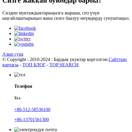
Сизге жаккан буюмдар барбы?
Сиздин муктаждыктарыңызга жараша, сиз үчүн
ыңгайлаштырыңыз жана сизге баалуу өнүмдөрдү сунуштаңыз.
Азыр сура
© Copyright - 2010-2024 : Бардык укуктар корголгон.
Сайттын
картасы
-
ТОП БЛОГ
-
TOP SEARCH
Телефон
Тел
+86-512-58536100
+86-13701561300