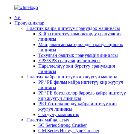
Үй
Продукциялар
Пластик кайра иштетүү гранулдоо машинасы
Кайра иштетүү компакторду грануляция
линиясы
Майдаланган материалды грануляциялоо
линиясы
Токулган баштык грануляция линиясы
EPS/XPS грануляция линиясы
Параллелдүү эки буратуу грануляция
линиясы
Пластик кайра иштетүү кир жуугуч машина
PP / PE фильм кайра иштетүү кир жуугуч
линиясы
PP / PE бөтөлкөлөр баррель кайра иштетүү
кир жуугуч линиясы
PET бөтөлкөлөрдү кайра иштетүү кир
жуугуч линиясы
Сыгуучу компактор
Пластик майдалагыч
SC Series Strong Crusher
GM Series Heavy Type Crusher