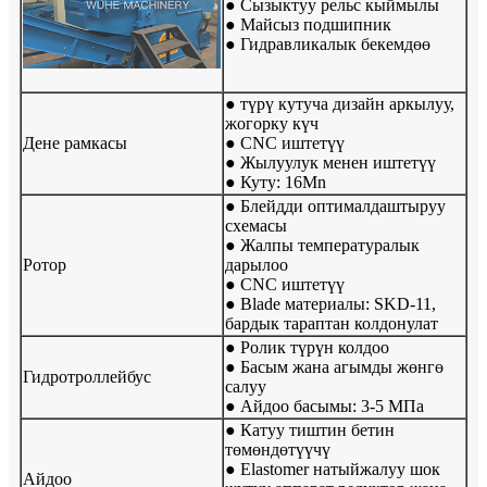
● Сызыктуу рельс кыймылы
● Майсыз подшипник
● Гидравликалык бекемдөө
● түрү кутуча дизайн аркылуу,
жогорку күч
Дене рамкасы
● CNC иштетүү
● Жылуулук менен иштетүү
● Куту: 16Mn
● Блейдди оптималдаштыруу
схемасы
● Жалпы температуралык
Ротор
дарылоо
● CNC иштетүү
● Blade материалы: SKD-11,
бардык тараптан колдонулат
● Ролик түрүн колдоо
● Басым жана агымды жөнгө
Гидротроллейбус
салуу
● Айдоо басымы: 3-5 МПа
● Катуу тиштин бетин
төмөндөтүүчү
● Elastomer натыйжалуу шок
Айдоо