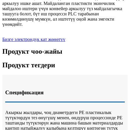
аркылуу ишке ашат. Майдаланган пластикти экинчилик
майдалоо иштери үчүн конвейер аркылуу түз майдалагычка
ташууга болот, бүт иш процесси PLC тарабынан
көзөмөлдөнүшү мүмкүн, ал иштетүү оңой жана эмгекти
үнөмдөйт.
Бизге электрондук кат жөнөтүү
Продукт чоо-жайы
Продукт тегдери
Спецификация
Акыркы жылдары, чоң диаметрдеги PE пластикалык
түтүктөрдүн тез өнүгүшү менен, өндүрүш процессинде PE
таштанды түтүктөрүн жана машина башын материалдарды
кантип натыйжалуу калыбына келтирүү көптөгөн түтүк