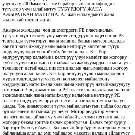
узундугу 2000ммден аз же барабар сынган профилдик
түтүктөр үчүн ылайыктуу ТҮБҮРДӨГҮ ЖАНА
АЖЫРАТКАН МАШИНА. Ал жай ылдамдыкта жана
жылмакай иштеп жатат.
Акыркы жылдары, чоң диаметрдеги PE пластикалык
түтүктөрдүн тез өнүгүшү менен, өндүрүш процессинде PE
таштанды түтүктөрүн жана машина башын материалдарды
кантип натыйжалуу калыбына келтирүү көптөгөн түтүк
өндүрүүчүлөрүнүн көйгөйү болуп калды. Кээ бир
өндүрүүчүлөр калыбына келтирүү үчүн кымбат же жогорку
кубаттуулуктагы жана натыйжасыз жабдууларды сатып алууга
таянышат, натыйжада инвестициялык чыгымдардын жогору
болушуна алып келет. Кээ бир өндүрүүчүлөр майдалоодон
мурун таштанды түтүктөрүн кол менен майдалоону
колдонушат, натыйжада калыбына келтирүү натыйжалуулугу
өтө төмөн. Чоң диаметрдеги PE пластик калдыктарын кантип
экономикалык жана натыйжалуу калыбына келтирүү PE
пластик өндүрүүчүлөрүнүн негизги изилдөө темасы болуп
калды. Чоң диаметрдеги түтүк майдалагычтын пайда болушу
бул маселени натыйжалуу чечет. Мотор редуктор менен
негизги валды айлантуу үчүн айдайт, ал эми негизги валга
жогорку бекем эритме бычак орнотулган. Бычак төрт бурчу
бар төрт бурчтуу бычак. Бычактын бир бурчу материал менен
байланыша алат, ал эми майдалоо максаты валдын айлануусу