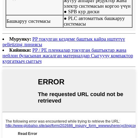
жутуу аппарат редуктор жана
электр системасын коргоо үчүн
● SPB кур диски
● PLC автоматтык башкаруу
Башкаруу системасы
системасы
Мурунку:
PP токулган кездеме баштык кайра иштетүү
pelletizing линиясы
Кийинки:
PP / PE пленкалар токулган баштыктар жана
нейлон буласынан жасалган материалдар Сыгуучу компактор
кургаткыч сыггыч