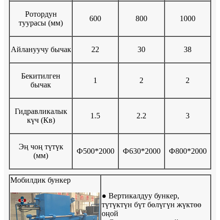
Ротордун
600
800
1000
туурасы (мм)
Айлануучу бычак
22
30
38
Бекитилген
1
2
2
бычак
Гидравликалык
1.5
2.2
3
күч (Кв)
Эң чоң түтүк
Ф500*2000
Ф630*2000
Ф800*2000
(мм)
Мобилдик бункер
● Вертикалдуу бункер,
түтүктүн бүт бөлүгүн жүктөө
оңой