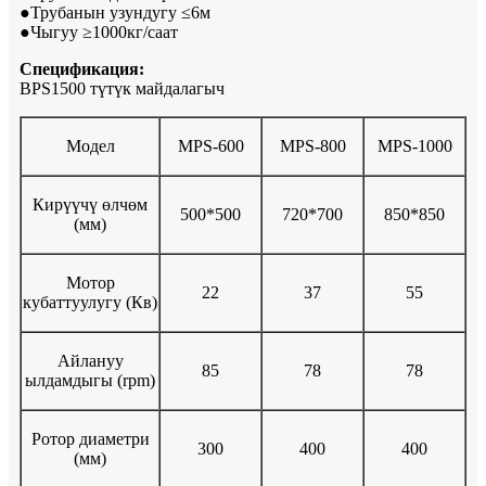
●Трубанын узундугу ≤6м
●Чыгуу ≥1000кг/саат
Спецификация:
BPS1500 түтүк майдалагыч
Модел
MPS-600
MPS-800
MPS-1000
Кирүүчү өлчөм
500*500
720*700
850*850
(мм)
Мотор
22
37
55
кубаттуулугу (Кв)
Айлануу
85
78
78
ылдамдыгы (rpm)
Ротор диаметри
300
400
400
(мм)