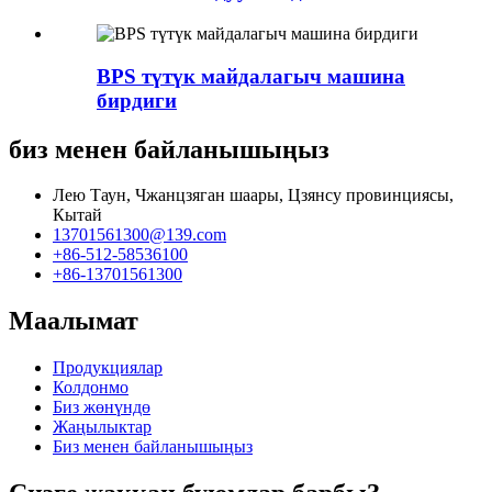
BPS түтүк майдалагыч машина
бирдиги
биз менен байланышыңыз
Лею Таун, Чжанцзяган шаары, Цзянсу провинциясы,
Кытай
13701561300@139.com
+86-512-58536100
+86-13701561300
Маалымат
Продукциялар
Колдонмо
Биз жөнүндө
Жаңылыктар
Биз менен байланышыңыз