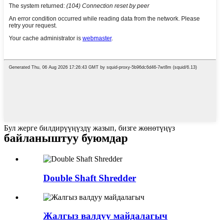
Бул жерге билдирүүңүздү жазып, бизге жөнөтүңүз
байланыштуу буюмдар
Double Shaft Shredder
Жалгыз валдуу майдалагыч