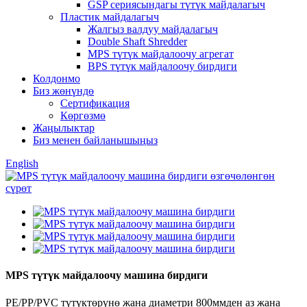
GSP сериясындагы түтүк майдалагыч
Пластик майдалагыч
Жалгыз валдуу майдалагыч
Double Shaft Shredder
MPS түтүк майдалоочу агрегат
BPS түтүк майдалоочу бирдиги
Колдонмо
Биз жөнүндө
Сертификация
Көргөзмө
Жаңылыктар
Биз менен байланышыңыз
English
MPS түтүк майдалоочу машина бирдиги
PE/PP/PVC түтүктөрүнө жана диаметри 800ммден аз жана