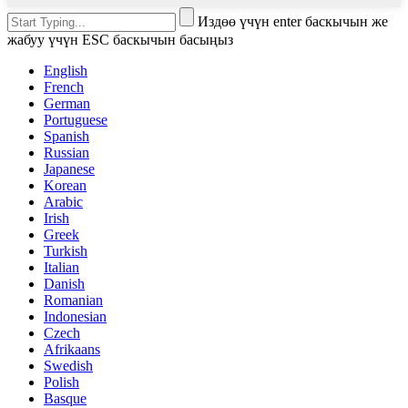
Издөө үчүн enter баскычын же
жабуу үчүн ESC баскычын басыңыз
English
French
German
Portuguese
Spanish
Russian
Japanese
Korean
Arabic
Irish
Greek
Turkish
Italian
Danish
Romanian
Indonesian
Czech
Afrikaans
Swedish
Polish
Basque