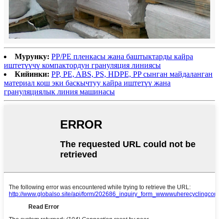
Мурунку:
PP/PE пленкасы жана баштыктарды кайра
иштетүүчү компактордун грануляция линиясы
Кийинки:
PP, PE, ABS, PS, HDPE, PP сынган майдаланган
материал кош эки баскычтуу кайра иштетүү жана
грануляциялык линия машинасы