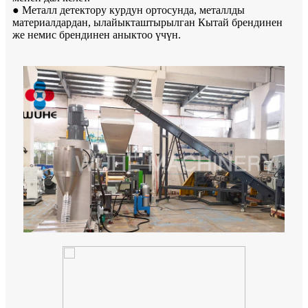
● Металл детектору курдун ортосунда, металлды
материалдардан, ылайыкташтырылган Кытай брендинен
же немис брендинен аныктоо үчүн.