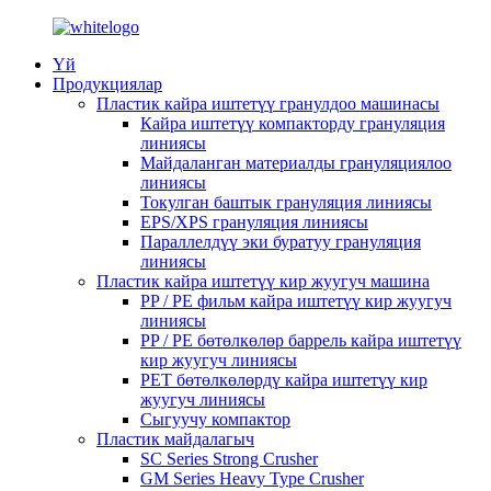
Үй
Продукциялар
Пластик кайра иштетүү гранулдоо машинасы
Кайра иштетүү компакторду грануляция
линиясы
Майдаланган материалды грануляциялоо
линиясы
Токулган баштык грануляция линиясы
EPS/XPS грануляция линиясы
Параллелдүү эки буратуу грануляция
линиясы
Пластик кайра иштетүү кир жуугуч машина
PP / PE фильм кайра иштетүү кир жуугуч
линиясы
PP / PE бөтөлкөлөр баррель кайра иштетүү
кир жуугуч линиясы
PET бөтөлкөлөрдү кайра иштетүү кир
жуугуч линиясы
Сыгуучу компактор
Пластик майдалагыч
SC Series Strong Crusher
GM Series Heavy Type Crusher