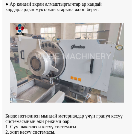
● Ар кандай экран алмаштыргычтар ар кандай
кардарлардын муктаждыктарына жооп берет.
Бизде негизинен мындай материалдар үчүн гранул кесүү
системасынын эки режими бар:
1. Суу шакекчеси кесүү системасы.
2. жип кесүү системасы.