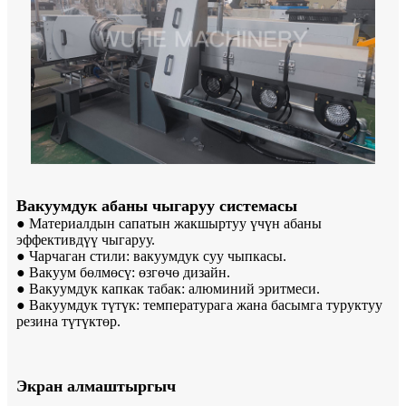
Вакуумдук абаны чыгаруу системасы
● Материалдын сапатын жакшыртуу үчүн абаны
эффективдүү чыгаруу.
● Чарчаган стили: вакуумдук суу чыпкасы.
● Вакуум бөлмөсү: өзгөчө дизайн.
● Вакуумдук капкак табак: алюминий эритмеси.
● Вакуумдук түтүк: температурага жана басымга туруктуу
резина түтүктөр.
Экран алмаштыргыч