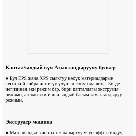
Каптал/ылдый күч Азыктандыруучу бункер
● Бул EPS жана XPS сыяктуу көбүк материалдарын
кесипкөй кайра иштетүү үчүн эң сонун машина. Бизде
негизинен эки режим бар, бири капталдагы экструзия
режими, ал эми экинчиси ылдый басым тамактандыруу
режими.
Экструдер машина
● Материалдын сапатын жакшыртуу үчүн эффективдүү