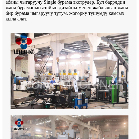
абаны чыгаруучу Single бурама экструдер, Бул баррлдин
жана бураманын атайын дизайны менен жабдылган жана
бир бурама чыгаруучу тутум, жогорку түшүмдү камсыз
кыла алат.