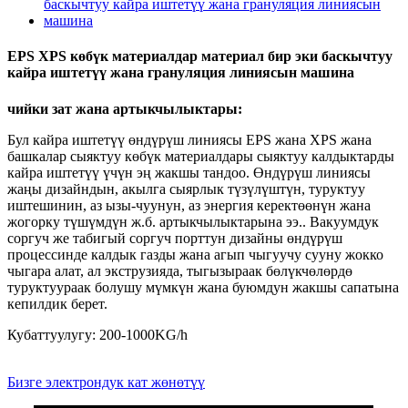
EPS XPS көбүк материалдар материал бир эки баскычтуу
кайра иштетүү жана грануляция линиясын машина
чийки зат жана артыкчылыктары:
Бул кайра иштетүү өндүрүш линиясы EPS жана XPS жана
башкалар сыяктуу көбүк материалдары сыяктуу калдыктарды
кайра иштетүү үчүн эң жакшы тандоо. Өндүрүш линиясы
жаңы дизайндын, акылга сыярлык түзүлүштүн, туруктуу
иштешинин, аз ызы-чуунун, аз энергия керектөөнүн жана
жогорку түшүмдүн ж.б. артыкчылыктарына ээ.. Вакуумдук
соргуч же табигый соргуч порттун дизайны өндүрүш
процессинде калдык газды жана агып чыгуучу сууну жокко
чыгара алат, ал экструзияда, тыгызыраак бөлүкчөлөрдө
туруктуураак болушу мүмкүн жана буюмдун жакшы сапатына
кепилдик берет.
Кубаттуулугу: 200-1000KG/h
Бизге электрондук кат жөнөтүү