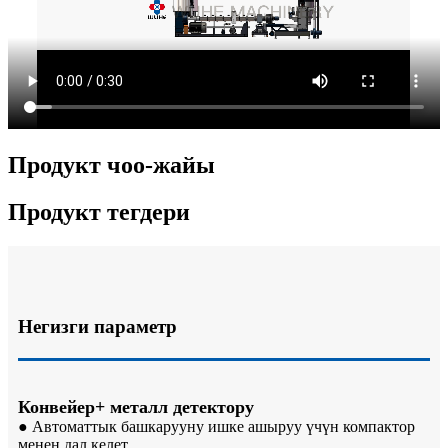
Продукт чоо-жайы
Продукт тегдери
Негизги параметр
Конвейер+ металл детектору
● Автоматтык башкарууну ишке ашыруу үчүн компактор
менен дал келет.