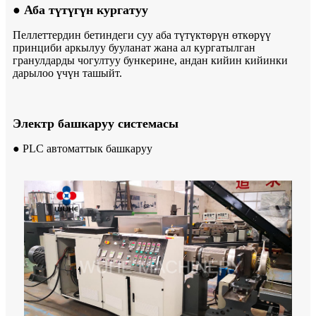
● Аба түтүгүн кургатуу
Пеллеттердин бетиндеги суу аба түтүктөрүн өткөрүү
принциби аркылуу бууланат жана ал кургатылган
гранулдарды чогултуу бункерине, андан кийин кийинки
дарылоо үчүн ташыйт.
Электр башкаруу системасы
● PLC автоматтык башкаруу