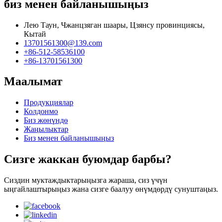
биз менен байланышыңыз
Лею Таун, Чжанцзяган шаары, Цзянсу провинциясы,
Кытай
13701561300@139.com
+86-512-58536100
+86-13701561300
Маалымат
Продукциялар
Колдонмо
Биз жөнүндө
Жаңылыктар
Биз менен байланышыңыз
Сизге жаккан буюмдар барбы?
Сиздин муктаждыктарыңызга жараша, сиз үчүн
ыңгайлаштырыңыз жана сизге баалуу өнүмдөрдү сунуштаңыз.