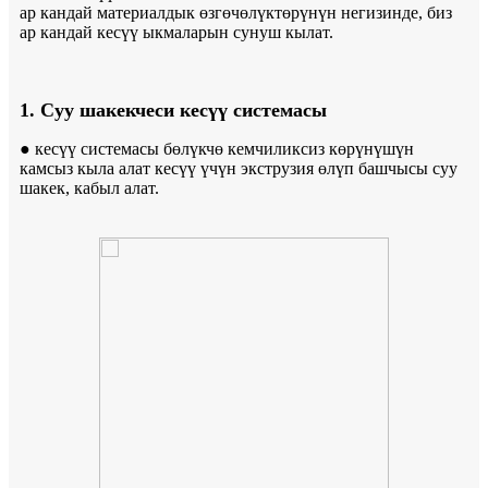
ар кандай материалдык өзгөчөлүктөрүнүн негизинде, биз
ар кандай кесүү ыкмаларын сунуш кылат.
1. Суу шакекчеси кесүү системасы
● кесүү системасы бөлүкчө кемчиликсиз көрүнүшүн
камсыз кыла алат кесүү үчүн экструзия өлүп башчысы суу
шакек, кабыл алат.