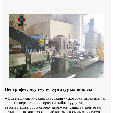
Центрифугалуу сууну кургатуу машинасы
● Бул машина, мисалы, суусуздануу жогорку даражасы, аз
энергия керектөө, жогорку натыйжалуулугун,
автоматташтыруу жогорку даражасы сыяктуу көптөгөн
артыкчылыктарга ээ жана абдан эмгек сыйымдуулугун