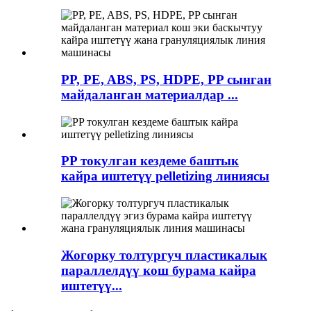
PP, PE, ABS, PS, HDPE, PP сынган
майдаланган материалдар ...
PP токулган кездеме баштык
кайра иштетүү pelletizing линиясы
Жогорку толтургуч пластикалык
параллелдүү кош бурама кайра
иштетүү...