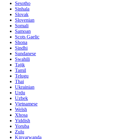
Sesotho
Sinhala
Slovak
Slovenian
Somali
Samoan
Scots Gaelic
Shona
Sindhi
Sundanese
Swahili
Tajik
Tamil
Telugu
Thai
Ukrainian
Urdu
Uzbek
Vietnamese
Welsh
Xhosa
Yiddish
Yoruba
Zulu
Kinyarwanda