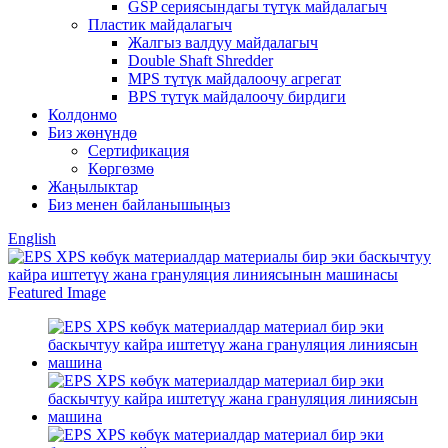
GSP сериясындагы түтүк майдалагыч
Пластик майдалагыч
Жалгыз валдуу майдалагыч
Double Shaft Shredder
MPS түтүк майдалоочу агрегат
BPS түтүк майдалоочу бирдиги
Колдонмо
Биз жөнүндө
Сертификация
Көргөзмө
Жаңылыктар
Биз менен байланышыңыз
English