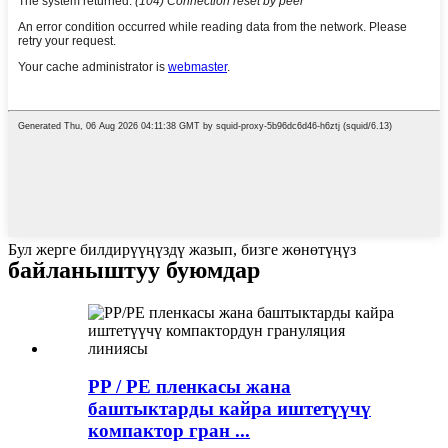
Бул жерге билдирүүңүздү жазып, бизге жөнөтүңүз
байланыштуу буюмдар
PP / PE пленкасы жана
баштыктарды кайра иштетүүчү
компактор гран ...