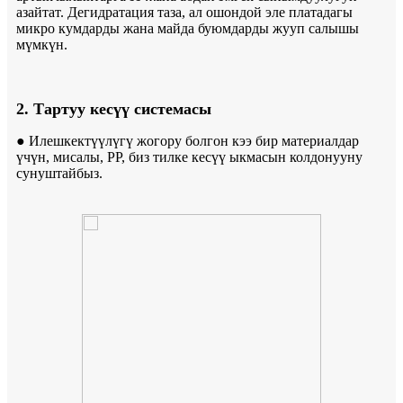
азайтат. Дегидратация таза, ал ошондой эле платадагы
микро кумдарды жана майда буюмдарды жууп салышы
мүмкүн.
2. Тартуу кесүү системасы
● Илешкектүүлүгү жогору болгон кээ бир материалдар
үчүн, мисалы, PP, биз тилке кесүү ыкмасын колдонууну
сунуштайбыз.