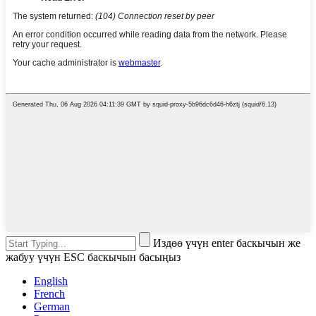
Издөө үчүн enter баскычын же
жабуу үчүн ESC баскычын басыңыз
English
French
German