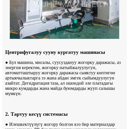
Центрифугалуу сууну кургатуу машинасы
● Бул машина, мисалы, суусуздануу жогорку даражасы, аз
энергия керектөө, жогорку натыйжалуулугун,
автоматташтыруу жогорку даражасы сыяктуу көптөгөн
артыкчылыктарга ээ жана абдан эмгек сыйымдуулугун
азайтат. Дегидратация таза, ал ошондой эле платадагы
микро кумдарды жана майда буюмдарды жууп салышы
мүмкүн.
2. Тартуу кесүү системасы
● Илешкектүүлүгү жогору болгон кээ бир материалдар