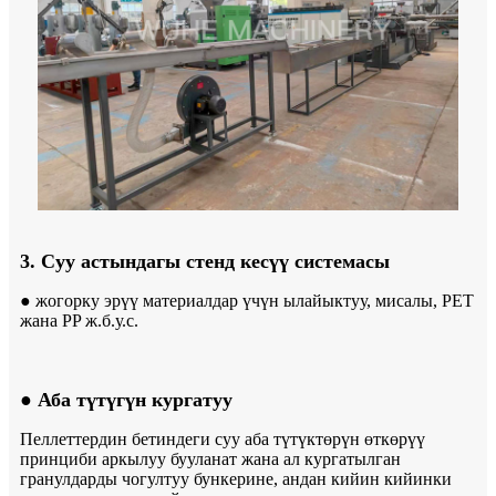
3. Суу астындагы стенд кесүү системасы
● жогорку эрүү материалдар үчүн ылайыктуу, мисалы, PET
жана PP ж.б.у.с.
● Аба түтүгүн кургатуу
Пеллеттердин бетиндеги суу аба түтүктөрүн өткөрүү
принциби аркылуу бууланат жана ал кургатылган
гранулдарды чогултуу бункерине, андан кийин кийинки