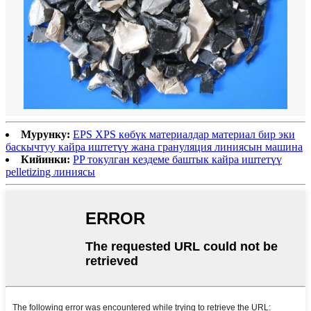
Мурунку:
EPS XPS көбүк материалдар материал бир эки
баскычтуу кайра иштетүү жана грануляция линиясын машина
Кийинки:
PP токулган кездеме баштык кайра иштетүү
pelletizing линиясы