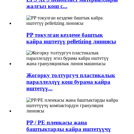
жалгыз кош с...
PP токулган кездеме баштык
кайра иштетүү pelletizing линиясы
Жогорку толтургуч пластикалык
параллелдүү кош бурама кайра
иштетүү...
PP / PE пленкасы жана
баштыктарды кайра иштетүүчү