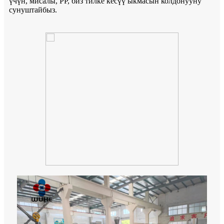
үчүн, мисалы, PP, биз тилке кесүү ыкмасын колдонууну
сунуштайбыз.