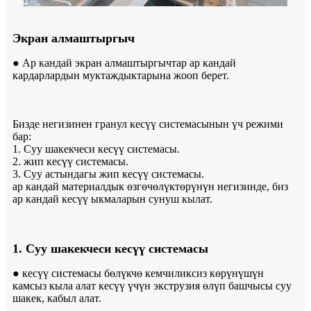
Экран алмаштыргыч
● Ар кандай экран алмаштыргычтар ар кандай
кардарлардын муктаждыктарына жооп берет.
Бизде негизинен гранул кесүү системасынын үч режими
бар:
1. Суу шакекчеси кесүү системасы.
2. жип кесүү системасы.
3. Суу астындагы жип кесүү системасы.
ар кандай материалдык өзгөчөлүктөрүнүн негизинде, биз
ар кандай кесүү ыкмаларын сунуш кылат.
1. Суу шакекчеси кесүү системасы
● кесүү системасы бөлүкчө кемчиликсиз көрүнүшүн
камсыз кыла алат кесүү үчүн экструзия өлүп башчысы суу
шакек, кабыл алат.