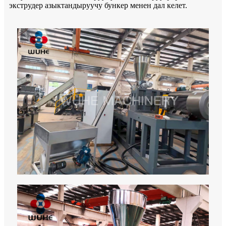
экструдер азыктандыруучу бункер менен дал келет.