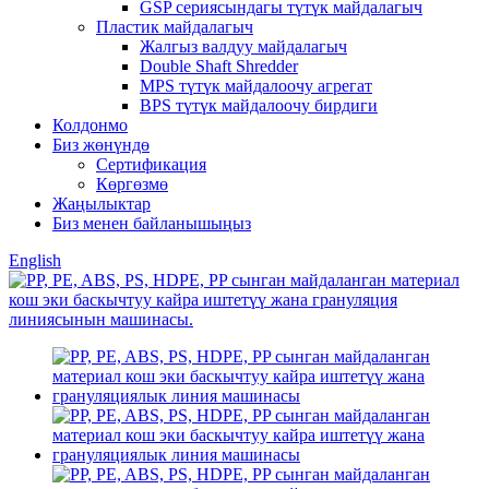
GSP сериясындагы түтүк майдалагыч
Пластик майдалагыч
Жалгыз валдуу майдалагыч
Double Shaft Shredder
MPS түтүк майдалоочу агрегат
BPS түтүк майдалоочу бирдиги
Колдонмо
Биз жөнүндө
Сертификация
Көргөзмө
Жаңылыктар
Биз менен байланышыңыз
English