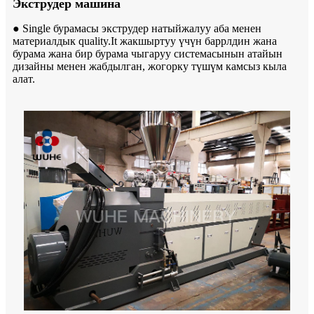
Экструдер машина
● Single бурамасы экструдер натыйжалуу аба менен
материалдык quality.It жакшыртуу үчүн баррлдин жана
бурама жана бир бурама чыгаруу системасынын атайын
дизайны менен жабдылган, жогорку түшүм камсыз кыла
алат.