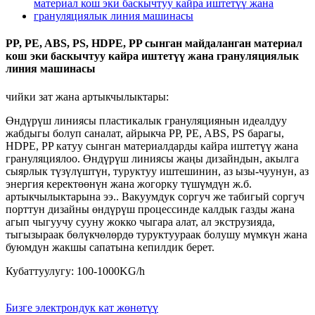
PP, PE, ABS, PS, HDPE, PP сынган майдаланган материал
кош эки баскычтуу кайра иштетүү жана грануляциялык
линия машинасы
чийки зат жана артыкчылыктары:
Өндүрүш линиясы пластикалык грануляциянын идеалдуу
жабдыгы болуп саналат, айрыкча PP, PE, ABS, PS барагы,
HDPE, PP катуу сынган материалдарды кайра иштетүү жана
грануляциялоо. Өндүрүш линиясы жаңы дизайндын, акылга
сыярлык түзүлүштүн, туруктуу иштешинин, аз ызы-чуунун, аз
энергия керектөөнүн жана жогорку түшүмдүн ж.б.
артыкчылыктарына ээ.. Вакуумдук соргуч же табигый соргуч
порттун дизайны өндүрүш процессинде калдык газды жана
агып чыгуучу сууну жокко чыгара алат, ал экструзияда,
тыгызыраак бөлүкчөлөрдө туруктуураак болушу мүмкүн жана
буюмдун жакшы сапатына кепилдик берет.
Кубаттуулугу: 100-1000KG/h
Бизге электрондук кат жөнөтүү