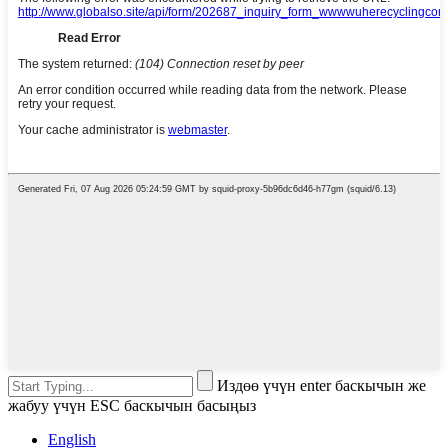
Издөө үчүн enter баскычын же
жабуу үчүн ESC баскычын басыңыз
English