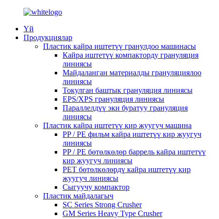
Үй
Продукциялар
Пластик кайра иштетүү гранулдоо машинасы
Кайра иштетүү компакторду грануляция
линиясы
Майдаланган материалды грануляциялоо
линиясы
Токулган баштык грануляция линиясы
EPS/XPS грануляция линиясы
Параллелдүү эки буратуу грануляция
линиясы
Пластик кайра иштетүү кир жуугуч машина
PP / PE фильм кайра иштетүү кир жуугуч
линиясы
PP / PE бөтөлкөлөр баррель кайра иштетүү
кир жуугуч линиясы
PET бөтөлкөлөрдү кайра иштетүү кир
жуугуч линиясы
Сыгуучу компактор
Пластик майдалагыч
SC Series Strong Crusher
GM Series Heavy Type Crusher