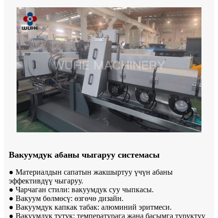
Вакуумдук абаны чыгаруу системасы
● Материалдын сапатын жакшыртуу үчүн абаны
эффективдүү чыгаруу.
● Чарчаган стили: вакуумдук суу чыпкасы.
● Вакуум бөлмөсү: өзгөчө дизайн.
● Вакуумдук капкак табак: алюминий эритмеси.
● Вакуумдук түтүк: температурага жана басымга туруктуу