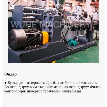
Фидер
● Бункердин материалы: Дат баспас болоттон жасалган;
Азыктандыруу ыкмасы: винт менен азыктандыруу; Фидер
контроллери: инвертор тарабынан башкарылат.