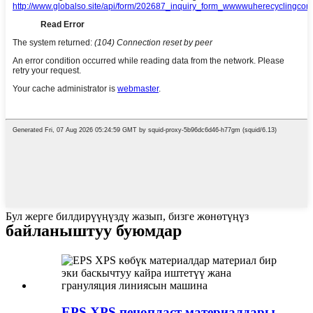
Бул жерге билдирүүңүздү жазып, бизге жөнөтүңүз
байланыштуу буюмдар
EPS XPS пенопласт материалдары