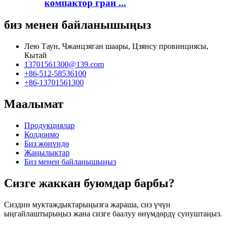
компактор гран ...
биз менен байланышыңыз
Лею Таун, Чжанцзяган шаары, Цзянсу провинциясы,
Кытай
13701561300@139.com
+86-512-58536100
+86-13701561300
Маалымат
Продукциялар
Колдонмо
Биз жөнүндө
Жаңылыктар
Биз менен байланышыңыз
Сизге жаккан буюмдар барбы?
Сиздин муктаждыктарыңызга жараша, сиз үчүн
ыңгайлаштырыңыз жана сизге баалуу өнүмдөрдү сунуштаңыз.