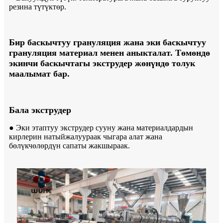
резина түтүктөр.
Бир баскычтуу грануляция жана эки баскычтуу
грануляция материал менен аныкталат. Төмөндө
экинчи баскычтагы экструдер жөнүндө толук
маалымат бар.
Бала экструдер
● Эки этаптуу экструдер сууну жана материалдардын
кирлерин натыйжалуураак чыгара алат жана
бөлүкчөлөрдүн сапаты жакшыраак.