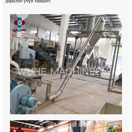
дарылоо үчүн ташыйт.