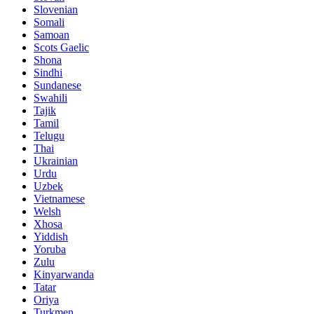
Slovenian
Somali
Samoan
Scots Gaelic
Shona
Sindhi
Sundanese
Swahili
Tajik
Tamil
Telugu
Thai
Ukrainian
Urdu
Uzbek
Vietnamese
Welsh
Xhosa
Yiddish
Yoruba
Zulu
Kinyarwanda
Tatar
Oriya
Turkmen