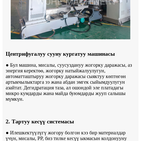
Центрифугалуу сууну кургатуу машинасы
● Бул машина, мисалы, суусуздануу жогорку даражасы, аз
энергия керектөө, жогорку натыйжалуулугун,
автоматташтыруу жогорку даражасы сыяктуу көптөгөн
артыкчылыктарга ээ жана абдан эмгек сыйымдуулугун
азайтат. Дегидратация таза, ал ошондой эле платадагы
микро кумдарды жана майда буюмдарды жууп салышы
мүмкүн.
2. Тартуу кесүү системасы
● Илешкектүүлүгү жогору болгон кээ бир материалдар
үчүн, мисалы, PP, биз тилке кесүү ыкмасын колдонууну