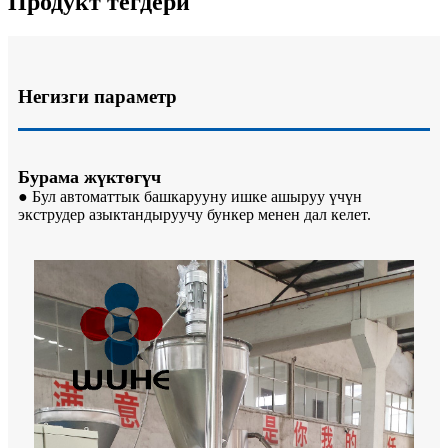
Продукт тегдери
Негизги параметр
Бурама жүктөгүч
● Бул автоматтык башкарууну ишке ашыруу үчүн
экструдер азыктандыруучу бункер менен дал келет.