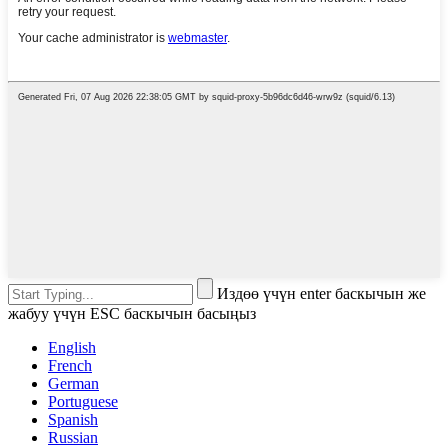
Издөө үчүн enter баскычын же
жабуу үчүн ESC баскычын басыңыз
English
French
German
Portuguese
Spanish
Russian