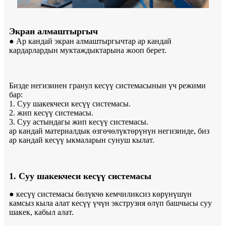
Экран алмаштыргыч
● Ар кандай экран алмаштыргычтар ар кандай
кардарлардын муктаждыктарына жооп берет.
Бизде негизинен гранул кесүү системасынын үч режими
бар:
1. Суу шакекчеси кесүү системасы.
2. жип кесүү системасы.
3. Суу астындагы жип кесүү системасы.
ар кандай материалдык өзгөчөлүктөрүнүн негизинде, биз
ар кандай кесүү ыкмаларын сунуш кылат.
1. Суу шакекчеси кесүү системасы
● кесүү системасы бөлүкчө кемчиликсиз көрүнүшүн
камсыз кыла алат кесүү үчүн экструзия өлүп башчысы суу
шакек, кабыл алат.