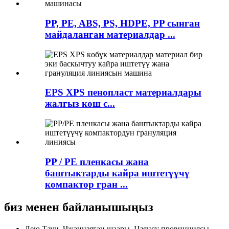
PP, PE, ABS, PS, HDPE, PP сынган
майдаланган материалдар ...
EPS XPS пенопласт материалдары
жалгыз кош с...
PP / PE пленкасы жана
баштыктарды кайра иштетүүчү
компактор гран ...
биз менен байланышыңыз
Лею Таун, Чжанцзяган шаары, Цзянсу провинциясы,