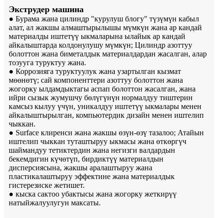
Экструдер машина
● Бурама жана цилиндр "курулуш блогу" түзүмүн кабыл
алат, ал жакшы алмаштырылышы мүмкүн жана ар кандай
материалды иштетүү ыкмаларына ылайык ар кандай
айкалыштарда колдонулушу мүмкүн; Цилиндр азоттуу
болоттон жана биметалдык материалдардан жасалган, алар
тозууга туруктуу жана.
● Коррозияга туруктуулук жана узартылган кызмат
мөөнөтү; сай компоненттери азоттуу болоттон жана
жогорку ылдамдыктагы аспап болоттон жасалган, жана
ийри сызык жумушчу бөлүгүнүн нормалдуу тиштерин
камсыз кылуу үчүн, уникалдуу иштетүү ыкмалары менен
айкалыштырылган, компьютердик дизайн менен иштелип
чыккан.
● Surface клиренси жана жакшы өзүн-өзү тазалоо; Атайын
иштелип чыккан туташтыруу ыкмасы жана өткөргүч
шаймандуу тетиктердин жана негизги валдардын
бекемдигин күчөтүп, бирдиктүү материалдын
дисперсиясына, жакшы аралаштыруу жана
пластикалаштыруу эффектине жана материалдык
гистерезиске жетишет.
● кыска сактоо убактысы жана жогорку жеткирүү
натыйжалуулугун максаты.