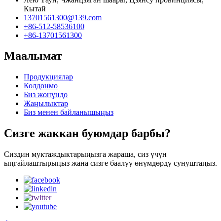
Кытай
13701561300@139.com
+86-512-58536100
+86-13701561300
Маалымат
Продукциялар
Колдонмо
Биз жөнүндө
Жаңылыктар
Биз менен байланышыңыз
Сизге жаккан буюмдар барбы?
Сиздин муктаждыктарыңызга жараша, сиз үчүн
ыңгайлаштырыңыз жана сизге баалуу өнүмдөрдү сунуштаңыз.