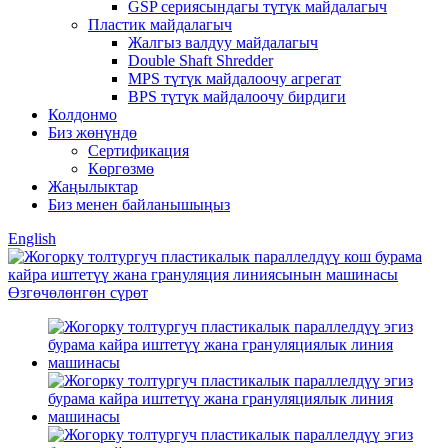
GSP сериясындагы түтүк майдалагыч
Пластик майдалагыч
Жалгыз валдуу майдалагыч
Double Shaft Shredder
MPS түтүк майдалоочу агрегат
BPS түтүк майдалоочу бирдиги
Колдонмо
Биз жөнүндө
Сертификация
Көргөзмө
Жаңылыктар
Биз менен байланышыңыз
English