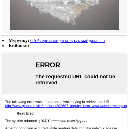
Мурунку:
GSP сериясындагы түтүк майдалагыч
Кийинки: