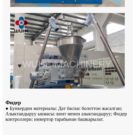
Фидер
● Бункердин материалы: Дат баспас болоттон жасалган;
Азыктандыруу ыкмасы: винт менен азыктандыруу; Фидер
контроллери: инвертор тарабынан башкарылат.