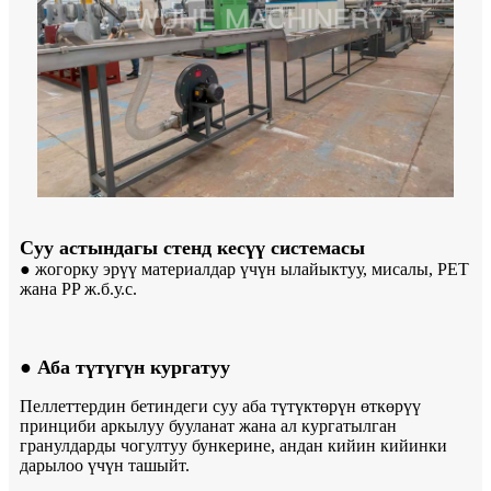
Суу астындагы стенд кесүү системасы
● жогорку эрүү материалдар үчүн ылайыктуу, мисалы, PET
жана PP ж.б.у.с.
● Аба түтүгүн кургатуу
Пеллеттердин бетиндеги суу аба түтүктөрүн өткөрүү
принциби аркылуу бууланат жана ал кургатылган
гранулдарды чогултуу бункерине, андан кийин кийинки
дарылоо үчүн ташыйт.