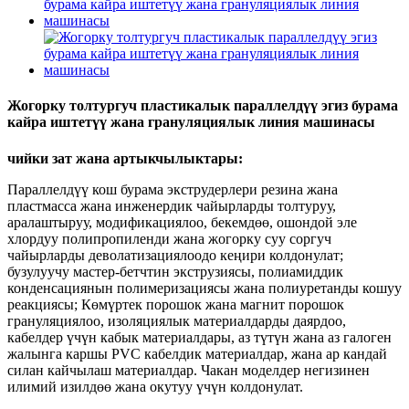
Жогорку толтургуч пластикалык параллелдүү эгиз бурама
кайра иштетүү жана грануляциялык линия машинасы
чийки зат жана артыкчылыктары:
Параллелдүү кош бурама экструдерлери резина жана
пластмасса жана инженердик чайырларды толтуруу,
аралаштыруу, модификациялоо, бекемдөө, ошондой эле
хлордуу полипропиленди жана жогорку суу соргуч
чайырларды деволатизациялоодо кеңири колдонулат;
бузулуучу мастер-бетчтин экструзиясы, полиамиддик
конденсациянын полимеризациясы жана полиуретанды кошуу
реакциясы; Көмүртек порошок жана магнит порошок
грануляциялоо, изоляциялык материалдарды даярдоо,
кабелдер үчүн кабык материалдары, аз түтүн жана аз галоген
жалынга каршы PVC кабелдик материалдар, жана ар кандай
силан кайчылаш материалдар. Чакан моделдер негизинен
илимий изилдөө жана окутуу үчүн колдонулат.