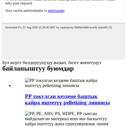
Бул жерге билдирүүңүздү жазып, бизге жөнөтүңүз
байланыштуу буюмдар
PP токулган кездеме баштык
кайра иштетүү pelletizing линиясы