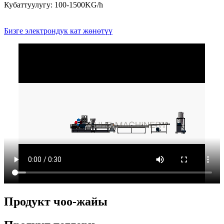
Кубаттуулугу: 100-1500KG/h
Бизге электрондук кат жөнөтүү
Продукт чоо-жайы