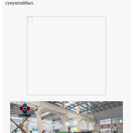
сунуштайбыз.