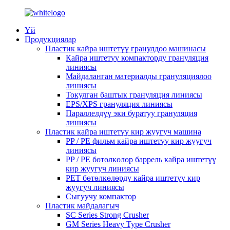
Үй
Продукциялар
Пластик кайра иштетүү гранулдоо машинасы
Кайра иштетүү компакторду грануляция
линиясы
Майдаланган материалды грануляциялоо
линиясы
Токулган баштык грануляция линиясы
EPS/XPS грануляция линиясы
Параллелдүү эки буратуу грануляция
линиясы
Пластик кайра иштетүү кир жуугуч машина
PP / PE фильм кайра иштетүү кир жуугуч
линиясы
PP / PE бөтөлкөлөр баррель кайра иштетүү
кир жуугуч линиясы
PET бөтөлкөлөрдү кайра иштетүү кир
жуугуч линиясы
Сыгуучу компактор
Пластик майдалагыч
SC Series Strong Crusher
GM Series Heavy Type Crusher