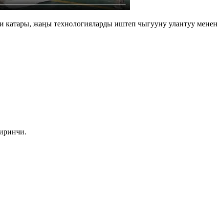
катары, жаңы технологияларды иштеп чыгууну улантуу менен б
биринчи.