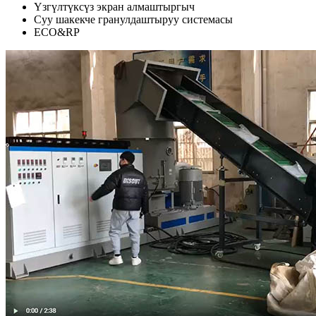
Үзгүлтүксүз экран алмаштыргыч
Суу шакекче гранулдаштыруу системасы
ECO&RP