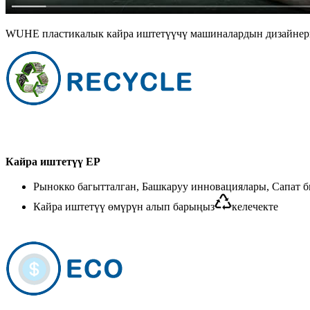
WUHE пластикалык кайра иштетүүчү машиналардын дизайнери 
Кайра иштетүү EP
Рынокко багытталган, Башкаруу инновациялары, Сапат 
Кайра иштетүү өмүрүн алып барыңыз
келечекте