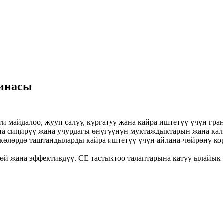
шинасы
и майдалоо, жууп салуу, кургатуу жана кайра иштетүү үчүн г
на сиңирүү жана учурдагы өнүгүүнүн муктаждыктарын жана ка
көлөрдө таштандыларды кайра иштетүү үчүн айлана-чөйрөнү кор
өй жана эффективдүү. CE тастыктоо талаптарына катуу ылайы