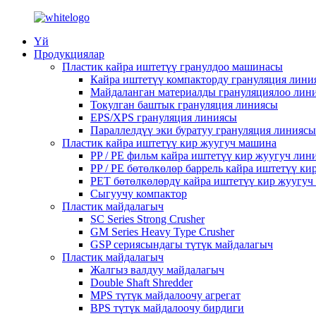
Үй
Продукциялар
Пластик кайра иштетүү гранулдоо машинасы
Кайра иштетүү компакторду грануляция лини
Майдаланган материалды грануляциялоо лин
Токулган баштык грануляция линиясы
EPS/XPS грануляция линиясы
Параллелдүү эки буратуу грануляция линиясы
Пластик кайра иштетүү кир жуугуч машина
PP / PE фильм кайра иштетүү кир жуугуч лин
PP / PE бөтөлкөлөр баррель кайра иштетүү к
PET бөтөлкөлөрдү кайра иштетүү кир жуугуч
Сыгуучу компактор
Пластик майдалагыч
SC Series Strong Crusher
GM Series Heavy Type Crusher
GSP сериясындагы түтүк майдалагыч
Пластик майдалагыч
Жалгыз валдуу майдалагыч
Double Shaft Shredder
MPS түтүк майдалоочу агрегат
BPS түтүк майдалоочу бирдиги