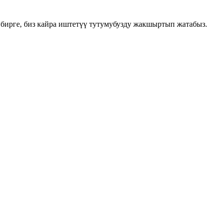
ирге, биз кайра иштетүү тутумубузду жакшыртып жатабыз.