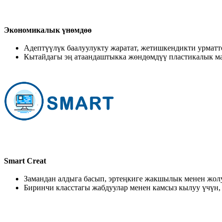
Экономикалык үнөмдөө
Адептүүлүк баалуулукту жаратат, жетишкендикти урматт
Кытайдагы эң атаандаштыкка жөндөмдүү пластикалык м
Smart Creat
Замандан алдыга басып, эртеңкиге жакшылык менен жол
Биринчи класстагы жабдуулар менен камсыз кылуу үчүн,