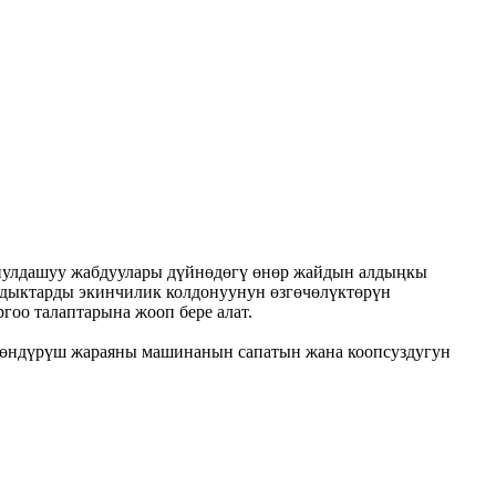
ранулдашуу жабдуулары дүйнөдөгү өнөр жайдын алдыңкы
лдыктарды экинчилик колдонуунун өзгөчөлүктөрүн
гоо талаптарына жооп бере алат.
к өндүрүш жараяны машинанын сапатын жана коопсуздугун