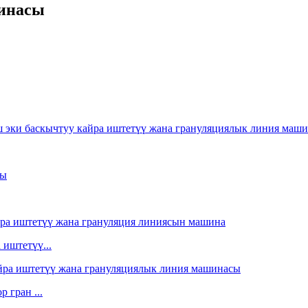
шинасы
 иштетүү...
 гран ...