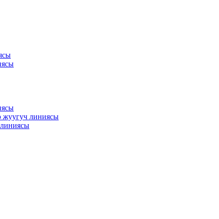
ясы
иясы
иясы
ир жуугуч линиясы
 линиясы