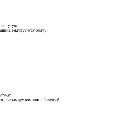
оо – утуш!
ашина өндүрүүчүсү болуу!
угуңуз.
 эң жагымдуу компания болуңуз!