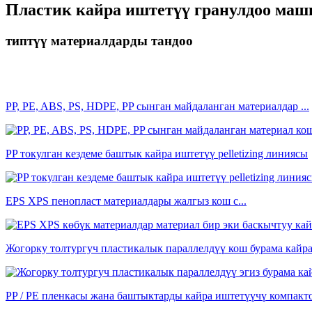
Пластик кайра иштетүү гранулдоо ма
типтүү материалдарды тандоо
PP, PE, ABS, PS, HDPE, PP сынган майдаланган материалдар ...
PP токулган кездеме баштык кайра иштетүү pelletizing линиясы
EPS XPS пенопласт материалдары жалгыз кош с...
Жогорку толтургуч пластикалык параллелдүү кош бурама кайра
PP / PE пленкасы жана баштыктарды кайра иштетүүчү компактор