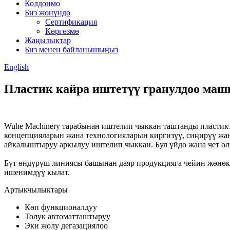
Колдонмо
Биз жөнүндө
Сертификация
Көргөзмө
Жаңылыктар
Биз менен байланышыңыз
English
Пластик кайра иштетүү гранулдоо ма
Wuhe Machinery тарабынан иштелип чыккан таштанды пластикт
концепцияларын жана технологияларын киргизүү, сиңирүү жа
айкалыштыруу аркылуу иштелип чыккан. Бул үйдө жана чет өл
Бүт өндүрүш линиясы башынан даяр продукцияга чейин жөнөк
ишенимдүү кылат.
Артыкчылыктары
Көп функционалдуу
Толук автоматташтыруу
Эки жолу дегазациялоо